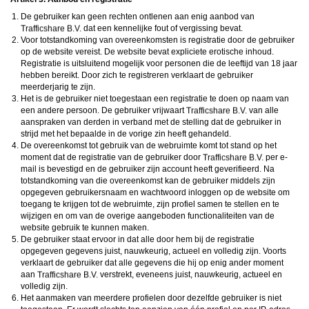
De gebruiker kan geen rechten ontlenen aan enig aanbod van
dat een kennelijke fout of vergissing bevat.
Voor totstandkoming van overeenkomsten is registratie door de gebruiker
op de website vereist. De website bevat expliciete erotische inhoud.
Registratie is uitsluitend mogelijk voor personen die de leeftijd van 18 jaar
hebben bereikt. Door zich te registreren verklaart de gebruiker
meerderjarig te zijn.
Het is de gebruiker niet toegestaan een registratie te doen op naam van
een andere persoon. De gebruiker vrijwaart
van alle
aanspraken van derden in verband met de stelling dat de gebruiker in
strijd met het bepaalde in de vorige zin heeft gehandeld.
De overeenkomst tot gebruik van de webruimte komt tot stand op het
moment dat de registratie van de gebruiker door
per e-
mail is bevestigd en de gebruiker zijn account heeft geverifieerd. Na
totstandkoming van die overeenkomst kan de gebruiker middels zijn
opgegeven gebruikersnaam en wachtwoord inloggen op de website om
toegang te krijgen tot de webruimte, zijn profiel samen te stellen en te
wijzigen en om van de overige aangeboden functionaliteiten van de
website gebruik te kunnen maken.
De gebruiker staat ervoor in dat alle door hem bij de registratie
opgegeven gegevens juist, nauwkeurig, actueel en volledig zijn. Voorts
verklaart de gebruiker dat alle gegevens die hij op enig ander moment
aan
verstrekt, eveneens juist, nauwkeurig, actueel en
volledig zijn.
Het aanmaken van meerdere profielen door dezelfde gebruiker is niet