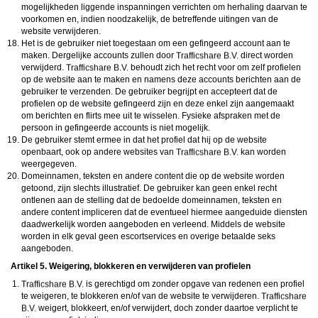
mogelijkheden liggende inspanningen verrichten om herhaling daarvan te
voorkomen en, indien noodzakelijk, de betreffende uitingen van de
website verwijderen.
Het is de gebruiker niet toegestaan om een gefingeerd account aan te
maken. Dergelijke accounts zullen door
direct worden
verwijderd.
behoudt zich het recht voor om zelf profielen
op de website aan te maken en namens deze accounts berichten aan de
gebruiker te verzenden. De gebruiker begrijpt en accepteert dat de
profielen op de website gefingeerd zijn en deze enkel zijn aangemaakt
om berichten en flirts mee uit te wisselen. Fysieke afspraken met de
persoon in gefingeerde accounts is niet mogelijk.
De gebruiker stemt ermee in dat het profiel dat hij op de website
openbaart, ook op andere websites van
kan worden
weergegeven.
Domeinnamen, teksten en andere content die op de website worden
getoond, zijn slechts illustratief. De gebruiker kan geen enkel recht
ontlenen aan de stelling dat de bedoelde domeinnamen, teksten en
andere content impliceren dat de eventueel hiermee aangeduide diensten
daadwerkelijk worden aangeboden en verleend. Middels de website
worden in elk geval geen escortservices en overige betaalde seks
aangeboden.
Artikel 5. Weigering, blokkeren en verwijderen van profielen
is gerechtigd om zonder opgave van redenen een profiel
te weigeren, te blokkeren en/of van de website te verwijderen.
weigert, blokkeert, en/of verwijdert, doch zonder daartoe verplicht te