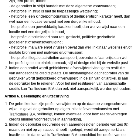
zijn, een profiel, indien:
- de gebruiker in strijd handelt met deze algemene voorwaarden;
- het profiel in strijd is met de toepasselijke wetgeving;
- het profiel een kinderpornografisch of dierlijk erotisch karakter heeft, dan
wel naar een locatie verwijst met een dergelijke inhoud;
- het profiel een gewelddadig karakter heeft, dan wel verwijst naar een
locatie met een dergelijke inhoud;
- het profiel discrimineert naar ras, geslacht, politieke gezindheid,
godsdienst of levensovertuiging;
- het profiel malware en/of virussen bevat dan wel linkt naar websites en/of
digitale bronnen met malware en/of virussen;
- het profiel illegale activiteiten aanspoort, bevordert of aanprijst dan wel
het profiel gelet op ethiek, opmaak, stijl of design niet bij de website past.
Indien een profiel wordt geblokkeerd of verwijderd vindt geen restitutie
van aangeschafte credits plaats. De omstandigheid dat het profiel van de
gebruiker wordt geblokkeerd of verwijderd in de zin van dit artikel, is aan
de gebruiker toe te rekenen. Voor het niet restitueren van aangeschafte
credits kan
dan ook niet aansprakelijk worden gehouden.
Artikel 6. Beëindiging en uitschrijving
De gebruiker kan zijn profiel verwijderen op de daartoe voorgeschreven
wijze. In geval de gebruiker op eigen initiatief overeenkomsten met
beëindigt, komen eventueel door hem reeds verkregen
credits nimmer voor restitutie in aanmerking.
Indien de gebruiker gedurende een aaneengesloten periode van zes (6)
maanden niet op zijn account heeft ingelogd, wordt dit aangemerkt als
inactiviteit. In dat geval is
gerechtigd het profiel van de