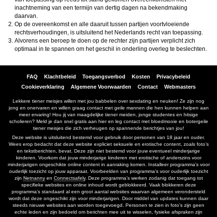
inachtneming van een termijn van dertig dagen na bekendmaking
daarvan.
Op de overeenkomst en alle daaruit tussen partijen voortvloeiende
rechtsverhoudingen, is uitsluitend het Nederlands recht van toepassing.
Alvorens een beroep te doen op de rechter zijn partijen verplicht zich
optimaal in te spannen om het geschil in onderling overleg te beslechten.
FAQ
Klachtbeleid
Toegangsverbod
Kosten
Privacybeleid
Cookieverklaring
Algemene Voorwaarden
Contact
Webmasters
Lekkere tiener meisjes willen met jou babbelen over sexdating en neuken! Ze zijn nog
jong en onervaren en willen graag contact met geile mannen die hen kunnen helpen aan
meer ervaring! Hou jij van maagdelijke tiener meiden, jonge studentes en hitsige
scholieren? Meld je dan snel gratis aan hier en leg contact met bloedmooie en botergeile
tiener meisjes die zich verheugen op spannende berichtjes van jou!
Deze website is uitsluitend bestemd voor gebruik door personen van 18 jaar en ouder.
Wees erop bedacht dat deze website expliciet seksuele en erotische content, zoals foto’s
en tekstberichten, bevat. Deze zijn niet bestemd voor jouw eventueel minderjarige
kinderen. Voorkom dat jouw minderjarige kinderen met erotische of anderszins voor
minderjarigen ongeschikte online content in aanraking komen. Installeer programma’s voor
ouderlijk toezicht op jouw apparaat. Voorbeelden van programma’s voor ouderlijk toezicht
zijn
Netnanny
en
Connectsafely
. Deze programma’s werken zodanig dat toegang tot
specifieke websites en online inhoud wordt geblokkeerd. Vaak blokkeren deze
programma’s standaard al een groot aantal websites waarvan algemeen verondersteld
wordt dat deze ongeschikt zijn voor minderjarigen. Door middel van updates kunnen daar
steeds nieuwe websites aan worden toegevoegd. Personen te zien in foto’s zijn geen
echte leden en zijn bedoeld om berichten mee uit te wisselen, fysieke afspraken zijn