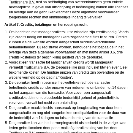
rust na beëindiging van overeenkomsten geen enkele
bewaarplicht. In geval van uitschrijving of beëindiging komen alle licenties
en overige aan de gebruiker krachtens deze algemene voorwaarden
toegekende rechten met onmiddellijke ingang te vervallen.
Artikel 7. Credits, betalingen en herroepingsrecht
Om berichten met medegebruikers uit te wisselen zijn credits nodig. Voorts
zijn credits nodig om medegebruikers zogenoemde flirts te sturen. Credits
kunnen via de website worden aangeschaft middels verschillende
betaalmethoden. Bij registratie worden, behoudens het bepaalde in het
overige van deze algemene voorwaarden en met name artikel 3.6, drie
credits kosteloos ter beschikking gesteld van de gebruiker.
Voordat een transactie tot aanschaf van credits wordt aangegaan,
vermeldt
de toepasselijke prijs inclusief btw en eventueel
bijkomende kosten. De huidige prijzen van credits zijn bovendien op de
website vermeld op de pagina “Kosten”.
De gebruiker heeft in beginsel het wettelijke recht de transactie
betreffende credits zonder opgave van redenen te ontbinden tot 14 dagen
na het aangaan van die transactie. Voor zover een aangeschaft
creditpakket binnen de bedoelde bedenktijd geheel of gedeeltelijk is
verzilverd, vervalt het recht van ontbinding.
De gebruiker maakt slechts aanspraak op terugbetaling van door hem
aangeschafte en nog niet aangebroken creditpakketten voor de duur van
de bedenktijd van 14 dagen na totstandkoming van de transactie.
De gebruiker kan van het herroepingsrecht als bedoeld in de vorige twee
leden gebruikmaken door per e-mail of gebruikmaking van het door