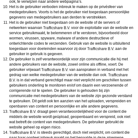
ook, te verwijzen naar andere webpagina’s.
Het is de gebruiker verboden inbreuk te maken op de privésfeer van
medegebruikers. Voorts is het de gebruiker niet toegestaan persoonlijke
gegevens van medegebruikers aan derden te verstrekken.
Het is de gebruiker niet toegestaan om de website of de servers of
netwerken waarvan
voor de exploitatie van de website en
service gebruikmaakt, te belemmeren of te verstoren, bijvoorbeeld door
wormen, virussen, spyware, malware of andere destructieve of
ontwrichtende codes te verzenden. Gebruik van de website is uitsluitend
toegestaan voor doeleinden waarvoor zij door
aan de
gebruiker in gebruik is gegeven.
De gebruiker is zelf verantwoordelijk voor zijn communicatie die hij met
andere gebruikers van de website, zowel online als offline, voert. De
gebruiker vrijwaart
van aanspraken in verband met het
gedrag van welke medegebruiker van de website dan ook.
is in dat verband gerechtigd maar niet verplicht om geschillen tussen
gebruikers onderling te monitoren en/of om daarin een verzoenende of
corrigerende rol te spelen. De gebruiker is gehouden bij zijn
communicatie met medegebruikers van de website zijn gezonde verstand
te gebruiken. Dit geldt ook ten aanzien van het uploaden, verspreiden en
openbaren van content en persoonlijke en alle andere gegevens.
draagt geen verantwoordelijkheid voor de content die
middels de website wordt geüpload, geopenbaard en verspreid, ook niet
wat betreft de content van medegebruikers. De gebruiker gebruikt de
website geheel op eigen risico.
is steeds gerechtigd, doch niet verplicht, om content die
naar haar oordeel inbreuk maakt op het bepaalde in deze algemene