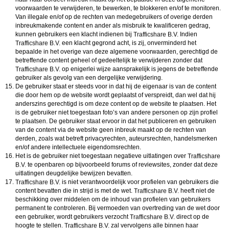
voorwaarden te verwijderen, te bewerken, te blokkeren en/of te monitoren.
Van illegale en/of op de rechten van medegebruikers of overige derden
inbreukmakende content en ander als misbruik te kwalificeren gedrag,
kunnen gebruikers een klacht indienen bij
Indien
een klacht gegrond acht, is zij, onverminderd het
bepaalde in het overige van deze algemene voorwaarden, gerechtigd de
betreffende content geheel of gedeeltelijk te verwijderen zonder dat
op enigerlei wijze aansprakelijk is jegens de betreffende
gebruiker als gevolg van een dergelijke verwijdering.
De gebruiker staat er steeds voor in dat hij de eigenaar is van de content
die door hem op de website wordt geplaatst of verspreidt, dan wel dat hij
anderszins gerechtigd is om deze content op de website te plaatsen. Het
is de gebruiker niet toegestaan foto’s van andere personen op zijn profiel
te plaatsen. De gebruiker staat ervoor in dat het publiceren en gebruiken
van de content via de website geen inbreuk maakt op de rechten van
derden, zoals wat betreft privacyrechten, auteursrechten, handelsmerken
en/of andere intellectuele eigendomsrechten.
Het is de gebruiker niet toegestaan negatieve uitlatingen over
te openbaren op bijvoorbeeld forums of reviewsites, zonder dat deze
uitlatingen deugdelijke bewijzen bevatten.
is niet verantwoordelijk voor profielen van gebruikers die
content bevatten die in strijd is met de wet.
heeft niet de
beschikking over middelen om de inhoud van profielen van gebruikers
permanent te controleren. Bij vermoeden van overtreding van de wet door
een gebruiker, wordt gebruikers verzocht
direct op de
hoogte te stellen.
zal vervolgens alle binnen haar