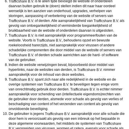
is te allen tijde bevoegd de website of onderdelen
daarvan buiten gebruik te (doen) stellen indien dit naar haar oordeel
wenselijk is ten aanzien van onderhoud, upgrades, verhelpen van
storingen, aanpassing of verbetering van de website of servers van
of derden. Alle aansprakelijkheid van
als
gevolg van ontoegankelijkheid of verminderde toegankelijkheid of
bruikbaarheid van de website of onderdelen daarvan is uitgesloten.
is niet aansprakelijk voor programmeerfouten van de
website. Voorts is
, behoudens opzet en bewuste
roekeloosheid harerzijds, niet aansprakelijk voor virussen of andere
schadelijke componenten die door middel van de website of servers van
of derden schade aanrichten aan de hard- of software
van de gebruiker.
Indien de website verwijzingen bevat, bijvoorbeeld door middel van
hyperlinks, naar de websites van derden, is
nimmer
aansprakelijk voor de inhoud van deze websites.
spant zich naar alle redelijkheid in de website en de
overige systemen van
te beveiligen tegen enige vorm
van onrechtmatig gebruik door derden.
is echter nimmer
aansprakelijk voor schending van (intellectuele eigendoms)rechten van
de gebruiker door derden, alsmede voor schade als gevolg van verlies of
beschadiging van content of het verzenden van content als gevolg van
onvoldoende beveiliging.
De gebruiker is jegens
aansprakelijk voor alle schade die
door hem is veroorzaakt als gevolg van een inbreuk op het bepaalde in
deze algemene voorwaarden, het middels de systemen van
verspreiden van virussen, wormen et cetera, evenals voor schade als