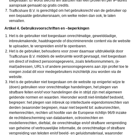
toegestaan. Er wordt slechts ten aanzien van één profiel en per IP-adres
aanspraak gemaakt op gratis credits.
is gerechtigd om het gebruiksrecht van de gebruiker op
een bepaalde gebruikersnaam, om welke reden dan ook, te laten
vervallen.
Artikel 4. Gebruiksvoorschriften en –beperkingen
Het is de gebruiker niet toegestaan onrechtmatige, gewelddadige,
inbreukmakende, haatdragende of discriminerende content via de website
te uploaden, te verspreiden en/of te openbaren.
Het is de gebruiker, behoudens voor zover daarnaar uitdrukkelijk door
middels de webruimte wordt gevraagd, niet toegestaan
om direct of indirect persoonsgegevens, zoals telefoonnummers, (e-
mail)adressen, URL's of andere persoonsgegevens aan zijn profiel toe te
voegen zodat dit voor medegebruikers inzichtelijk zou worden via de
website.
Het is de gebruiker niet toegestaan om de website op enigerlei wijze te
(doen) gebruiken voor onrechtmatige handelingen, het plegen van
strafbare feiten en/of voor handelingen die in strijd zijn met algemeen
geldende normen en waarden. Hieronder wordt niet-limitatief bedoeld,
begrepen: het plegen van inbreuk op intellectuele eigendomsrechten van
derden (waaronder begrepen, maar niet beperkt tot: auteursrechten,
merkenrechten, rechten uit hoofde van de Europese richtlijn 96/9 inzake
de rechtsbescherming van databanken, octrooirechten en
modellenrechten, diefstal, de onrechtmatige en/of strafbare verspreiding
van geheime of vertrouwelijke informatie, de onrechtmatige of strafbare
verspreiding van teksten en/of beeld- en geluidsmateriaal, waaronder