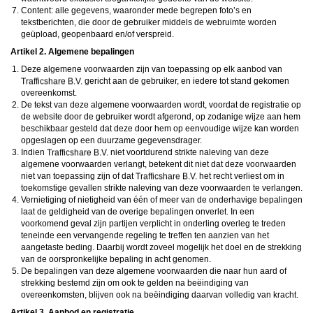
daarna dien je voor credits te betalen. De kosten daarvoor tref je aan bij jouw
Content: alle gegevens, waaronder mede begrepen foto’s en
bestelling van credits en op de pagina
Kosten
.
tekstberichten, die door de gebruiker middels de webruimte worden
behoudt zich het recht voor om zelf profielen op deze website aan te
maken en namens deze profielen berichten aan jou als gebruiker te verzenden. Door
geüpload, geopenbaard en/of verspreid.
gebruik van deze website begrijp en accepteer je dat de profielen op deze website
Artikel 2. Algemene bepalingen
gefingeerd zijn. Deze gefingeerde profielen zijn alleen aangemaakt om berichten en
flirts mee uit te wisselen; fysieke afspraken met de persoon achter een gefingeerd
Deze algemene voorwaarden zijn van toepassing op elk aanbod van
profiel zijn dan ook niet mogelijk.
gericht aan de gebruiker, en iedere tot stand gekomen
Deze site wordt beschermd door reCAPTCHA, het
Privacybeleid
en de
Algemene
Voorwaarden
van Google zijn van toepassing.
overeenkomst.
hanteert een beschermplan met als doel het herkennen en in
De tekst van deze algemene voorwaarden wordt, voordat de registratie op
bescherming nemen van consumenten die de aard van de diensten op deze website
de website door de gebruiker wordt afgerond, op zodanige wijze aan hem
mogelijk niet begrijpen. Het beschermplan houdt onder meer in dat jijzelf, maar ook
beschikbaar gesteld dat deze door hem op eenvoudige wijze kan worden
derden een toegangsverbod voor jou kunnen aanvragen. Meer informatie hierover tref
opgeslagen op een duurzame gegevensdrager.
je aan op de pagina
Toegangsverbod
.
Op het gebruik van deze website zijn de
algemene voorwaarden
,
cookieverklaring
Indien
niet voortdurend strikte naleving van deze
en
privacybeleid
van
van toepassing. Door op
"Akkoord en
algemene voorwaarden verlangt, betekent dit niet dat deze voorwaarden
doorgaan"
te klikken ga je met de
cookieverklaring
en
privacybeleid
akkoord.
niet van toepassing zijn of dat
het recht verliest om in
Indien je je op de website registreert, ga je tevens akkoord met de
algemene
toekomstige gevallen strikte naleving van deze voorwaarden te verlangen.
voorwaarden
.
Vernietiging of nietigheid van één of meer van de onderhavige bepalingen
laat de geldigheid van de overige bepalingen onverlet. In een
voorkomend geval zijn partijen verplicht in onderling overleg te treden
teneinde een vervangende regeling te treffen ten aanzien van het
aangetaste beding. Daarbij wordt zoveel mogelijk het doel en de strekking
van de oorspronkelijke bepaling in acht genomen.
De bepalingen van deze algemene voorwaarden die naar hun aard of
strekking bestemd zijn om ook te gelden na beëindiging van
overeenkomsten, blijven ook na beëindiging daarvan volledig van kracht.
Artikel 3. Aanbod en registratie