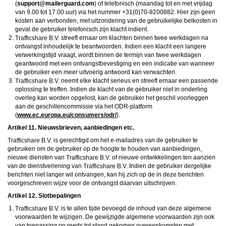
(
moc.draugreliam@troppus
) of telefonisch (maandag tot en met vrijdag
van 9.00 tot 17.00 uur) via het nummer +31(0)70-8200882. Hier zijn geen
kosten aan verbonden, met uitzondering van de gebruikelijke belkosten in
geval de gebruiker telefonisch zijn klacht indient.
streeft ernaar om klachten binnen twee werkdagen na
ontvangst inhoudelijk te beantwoorden. Indien een klacht een langere
verwerkingstijd vraagt, wordt binnen de termijn van twee werkdagen
geantwoord met een ontvangstbevestiging en een indicatie van wanneer
de gebruiker een meer uitvoerig antwoord kan verwachten.
neemt elke klacht serieus en streeft ernaar een passende
oplossing te treffen. Indien de klacht van de gebruiker niet in onderling
overleg kan worden opgelost, kan de gebruiker het geschil voorleggen
aan de geschillencommissie via het ODR-platform
(
www.ec.europa.eu/consumers/odr/
).
Artikel 11. Nieuwsbrieven, aanbiedingen etc.
is gerechtigd om het e-mailadres van de gebruiker te
gebruiken om de gebruiker op de hoogte te houden van aanbiedingen,
nieuwe diensten van
of nieuwe ontwikkelingen ten aanzien
van de dienstverlening van
Indien de gebruiker dergelijke
berichten niet langer wil ontvangen, kan hij zich op de in deze berichten
voorgeschreven wijze voor de ontvangst daarvan uitschrijven.
Artikel 12. Slotbepalingen
is te allen tijde bevoegd de inhoud van deze algemene
voorwaarden te wijzigen. De gewijzigde algemene voorwaarden zijn ook
van toepassing op reeds tot stand gekomen overeenkomsten met