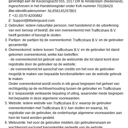
gevestigd aan de
,
,
ongeschikte online content in aanraking komen. Daarvoor enkele tips:
Installeer programma’s voor ouderlijk toezicht op jouw apparaat
. Voorbeelden van
ingeschreven in het Handelsregister onder KvK-nummer
.
programma’s voor ouderlijk toezicht zijn
Netnanny
,
Connectsafely
,
Kaspersky
en
Btw-identificatienummer:
Norton
. Deze programma’s werken zodanig dat toegang tot specifieke websites en
T: +31 (0)70-8200882
online inhoud worden geblokkeerd. Vaak blokkeren deze programma’s standaard al
E:
moc.draugreliaM@troppuS
.
een groot aantal websites waarvan algemeen verondersteld wordt dat deze
Gebruiker: iedere natuurlijke persoon, niet handelend in de uitoefening
ongeschikt zijn voor minderjarigen. Door middel van updates kunnen daar steeds
nieuwe websites aan worden toegevoegd.
van een beroep of bedrijf, die een overeenkomst met
Neem contact op met jouw internetprovider
. Er zijn internetproviders die het mogelijk
heeft gesloten of beoogt te sluiten.
maken dat bepaalde informatie van internet wordt gefilterd. Je kunt jouw
Partijen: de partijen bij de overeenkomst:
en de gebruiker
internetprovider raadplegen om na te vragen of deze service ook voor jou mogelijk
gezamenlijk.
is.
Overeenkomst: iedere tussen
Controleer jouw webbrowser
. Informeer je over de werking van jouw webbrowser
en de gebruiker tot stand
zodat je kunt zien welke websites door jouw minderjarige kinderen zijn bezocht.
gekomen overeenkomst, welke kan betreffen:
Door in geval van ongewenste sitebezoeken jouw minderjarige kinderen daarop
- de overeenkomst tot gebruik van de webruimte die tot stand komt door
aan te spreken, kun je jouw kinderen leren dat de websites niet voor hun geschikt
registratie door de gebruiker op de website;
zijn. Bovendien kun je naar aanleiding daarvan beoordelen in hoeverre jouw kind
- de overeenkomst tot aanschaf van credits om het voor de gebruiker
geïnteresseerd is in bepaalde websites, zodat je bovenstaande tips kunt hanteren.
Praat met jouw kinderen
. Leer jouw minderjarige kinderen dat ze nooit
mogelijk te maken van bepaalde functionaliteiten van de website gebruik
persoonsgegevens of persoonlijke informatie via internet moeten verstrekken aan
te maken.
vreemden, bijvoorbeeld via een chatwebsite. Leer ze ook dat niet iedereen op
Onder overeenkomst wordt voorts in elk geval begrepen het geheel van
internet hoeft te zijn wie ze zeggen te zijn en dat men wel eens verkeerde
rechtsgeldig op de rechtsverhouding tussen de gebruiker en
bedoelingen kan hebben als iemand via het internet contact opneemt met jouw
toepasselijk verklaarde bepaling of uiting, waaronder mede begrepen
kind. Vertel jouw kinderen bovendien dat ze niet met vreemde andere minderjarigen
die zij online hebben ontmoet, moeten afspreken zonder daarover eerst met jou te
het bepaalde in deze algemene voorwaarden.
overleggen. Ook is het raadzaam jouw kind te vertellen dat hij jou meteen moet
Website: iedere website van
waarop de gebruiker
laten weten wanneer iemand op internet contact met hem opneemt of wanneer
overeenkomsten met
kan sluiten en waarop, bij
jouw kind seksueel getinte content of andere content waarvan hij schrikt, op
registratie van de gebruiker, de onderhavige algemene voorwaarden aan
internet tegenkomt.
hem ter hand worden gesteld.
Via deze website verleent
, de exploitant van deze website,
chatdiensten voor entertainmentdoeleinden. Om van deze diensten gebruik te kunnen
Webruimte: het voor de gebruiker middels zijn gebruikersnaam en
maken, heb je credits nodig. Je ontvangt er bij jouw aanmelding een paar gratis, maar
wachtwoord exclusief toegankelijke gedeelte van de website.