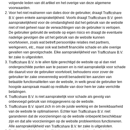
volgende leden van dit artikel en het overige van deze algemene
voorwaarden.
Voor het niet realiseren van dates door de gebruiker, draagt
geen enkele aansprakelijkheid. Voorts draagt
geen
aansprakelijkheid voor de omstandigheid dat het gebruik van de website
niet of niet geheel naar de verwachtingen van de gebruiker is verlopen.
De gebruiker gebruikt de website op eigen risico en draagt de eventuele
nadelige gevolgen die uit het gebruik van de website kunnen
voortvloeien, zoals wat betreft persoonlijke relaties met partners,
werkgevers, etc., maar ook wat betreft financiële schade en alle overige
gevallen van gevolgschade. Elke aansprakelijkheid van
ter zake is uitgesloten.
is te allen tijde gerechtigd de website op al dan niet
ondergeschikte punten aan te passen en is niet aansprakelijk voor schade
die daaruit voor de gebruiker voortvloeit, behoudens voor zover de
gebruiker ter zake onevenredig wordt benadeeld ten aanzien van
betaalde functionaliteiten van de website, in welk geval de gebruiker ten
hoogste aanspraak maakt op restitutie van door hem ter zake verrichtte
betalingen.
is niet aansprakelijk voor schade als gevolg van
onbevoegd gebruik van inloggegevens op de website.
spant zich in om de juiste werking en de bereikbaarheid
van de website te optimaliseren. Echter kan
niet
garanderen dat de voorzieningen op de website onbeperkt beschikbaar
zijn en dat alle voorzieningen op de website probleemloos functioneren.
Alle aansprakelijkheid van
ter zake is uitgesloten.