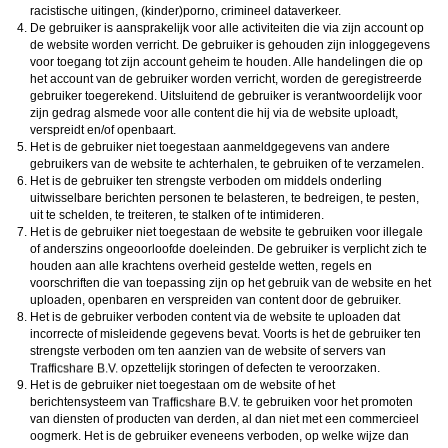
racistische uitingen, (kinder)porno, crimineel dataverkeer.
De gebruiker is aansprakelijk voor alle activiteiten die via zijn account op
de website worden verricht. De gebruiker is gehouden zijn inloggegevens
voor toegang tot zijn account geheim te houden. Alle handelingen die op
het account van de gebruiker worden verricht, worden de geregistreerde
gebruiker toegerekend. Uitsluitend de gebruiker is verantwoordelijk voor
zijn gedrag alsmede voor alle content die hij via de website uploadt,
verspreidt en/of openbaart.
Het is de gebruiker niet toegestaan aanmeldgegevens van andere
gebruikers van de website te achterhalen, te gebruiken of te verzamelen.
Het is de gebruiker ten strengste verboden om middels onderling
uitwisselbare berichten personen te belasteren, te bedreigen, te pesten,
uit te schelden, te treiteren, te stalken of te intimideren.
Het is de gebruiker niet toegestaan de website te gebruiken voor illegale
of anderszins ongeoorloofde doeleinden. De gebruiker is verplicht zich te
houden aan alle krachtens overheid gestelde wetten, regels en
voorschriften die van toepassing zijn op het gebruik van de website en het
uploaden, openbaren en verspreiden van content door de gebruiker.
Het is de gebruiker verboden content via de website te uploaden dat
incorrecte of misleidende gegevens bevat. Voorts is het de gebruiker ten
strengste verboden om ten aanzien van de website of servers van
opzettelijk storingen of defecten te veroorzaken.
Het is de gebruiker niet toegestaan om de website of het
berichtensysteem van
te gebruiken voor het promoten
van diensten of producten van derden, al dan niet met een commercieel
oogmerk. Het is de gebruiker eveneens verboden, op welke wijze dan