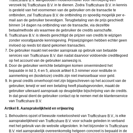
aangeboden modelformulier voor herroeping een
verzoek bij
in te dienen. Zodra
in kennis
is gesteld van het voornemen van de gebruiker om de transactie te
ontbinden, zal
de ontbinding zo spoedig mogelijk per e-
mail aan de gebruiker bevestigen. Terugbetaling van de prijs geschiedt
binnen 14 dagen na ontbinding van de transactie, via dezelfde
betaalmethode als waarmee de gebruiker de credits aanschafte.
is steeds gerechtigd de prijzen van credits te wijzigen
zonder voorafgaande kennisgeving. Prijswijzigingen hebben echter geen
invloed op reeds tot stand gekomen transacties.
De gebruiker maakt niet eerder aanspraak op gebruik van betaalde
services van
dan nadat daarvoor voldoende credittegoed
op het account van de gebruiker aanwezig is.
Door de gebruiker verrichte betalingen komen onverminderd het
bepaalde in lid 3, 4 en 5, alsook artikel 6.3 nimmer voor restitutie in
aanmerking en (kosteloze) credits zijn niet inwisselbaar voor geld.
In geval credits onverhoopt niet zijn bijgeschreven op het account van de
gebruiker, terwijl er wel een betaling heeft plaatsgevonden, maakt de
gebruiker uiteraard aanspraak op deugdelijke bijschrijving van de credits.
In dat geval dient de gebruiker contact op te nemen met de klantenservice
van
Artikel 8. Aansprakelijkheid en vrijwaring
Behoudens opzet of bewuste roekeloosheid van
, is elke
aansprakelijkheid van
voor schade geleden in verband
met het gebruik van de website uitgesloten. In het bijzonder is
niet aansprakelijk overeenkomstig hetgeen concreet is bepaald in de