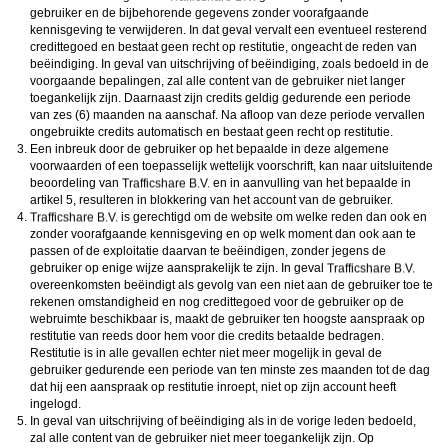
gebruiker en de bijbehorende gegevens zonder voorafgaande
kennisgeving te verwijderen. In dat geval vervalt een eventueel resterend
credittegoed en bestaat geen recht op restitutie, ongeacht de reden van
beëindiging. In geval van uitschrijving of beëindiging, zoals bedoeld in de
voorgaande bepalingen, zal alle content van de gebruiker niet langer
toegankelijk zijn. Daarnaast zijn credits geldig gedurende een periode
van zes (6) maanden na aanschaf. Na afloop van deze periode vervallen
ongebruikte credits automatisch en bestaat geen recht op restitutie.
Een inbreuk door de gebruiker op het bepaalde in deze algemene
voorwaarden of een toepasselijk wettelijk voorschrift, kan naar uitsluitende
beoordeling van
en in aanvulling van het bepaalde in
artikel 5, resulteren in blokkering van het account van de gebruiker.
is gerechtigd om de website om welke reden dan ook en
zonder voorafgaande kennisgeving en op welk moment dan ook aan te
passen of de exploitatie daarvan te beëindigen, zonder jegens de
gebruiker op enige wijze aansprakelijk te zijn. In geval
overeenkomsten beëindigt als gevolg van een niet aan de gebruiker toe te
rekenen omstandigheid en nog credittegoed voor de gebruiker op de
webruimte beschikbaar is, maakt de gebruiker ten hoogste aanspraak op
restitutie van reeds door hem voor die credits betaalde bedragen.
Restitutie is in alle gevallen echter niet meer mogelijk in geval de
gebruiker gedurende een periode van ten minste zes maanden tot de dag
dat hij een aanspraak op restitutie inroept, niet op zijn account heeft
ingelogd.
In geval van uitschrijving of beëindiging als in de vorige leden bedoeld,
zal alle content van de gebruiker niet meer toegankelijk zijn. Op