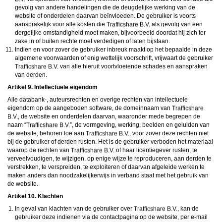
gevolg van andere handelingen die de deugdelijke werking van de
website of onderdelen daarvan beïnvloeden. De gebruiker is voorts
aansprakelijk voor alle kosten die
als gevolg van een
dergelijke omstandigheid moet maken, bijvoorbeeld doordat hij zich ter
zake in of buiten rechte moet verdedigen of laten bijstaan.
Indien en voor zover de gebruiker inbreuk maakt op het bepaalde in deze
algemene voorwaarden of enig wettelijk voorschrift, vrijwaart de gebruiker
van alle hieruit voortvloeiende schades en aanspraken
van derden.
Artikel 9. Intellectuele eigendom
Alle databank-, auteursrechten en overige rechten van intellectuele
eigendom op de aangeboden software, de domeinnaam van
, de website en onderdelen daarvan, waaronder mede begrepen de
naam “
”, de vormgeving, werking, beelden en geluiden van
de website, behoren toe aan
, voor zover deze rechten niet
bij de gebruiker of derden rusten. Het is de gebruiker verboden het materiaal
waarop de rechten van
of haar licentiegever rusten, te
verveelvoudigen, te wijzigen, op enige wijze te reproduceren, aan derden te
verstrekken, te verspreiden, te exploiteren of daarvan afgeleide werken te
maken anders dan noodzakelijkerwijs in verband staat met het gebruik van
de website.
Artikel 10. Klachten
In geval van klachten van de gebruiker over
, kan de
gebruiker deze indienen via de contactpagina op de website, per e-mail