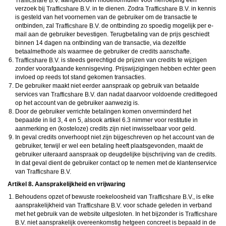
aangeboden modelformulier voor herroeping een
verzoek bij
in te dienen. Zodra
in kennis
is gesteld van het voornemen van de gebruiker om de transactie te
ontbinden, zal
de ontbinding zo spoedig mogelijk per e-
mail aan de gebruiker bevestigen. Terugbetaling van de prijs geschiedt
binnen 14 dagen na ontbinding van de transactie, via dezelfde
betaalmethode als waarmee de gebruiker de credits aanschafte.
is steeds gerechtigd de prijzen van credits te wijzigen
zonder voorafgaande kennisgeving. Prijswijzigingen hebben echter geen
invloed op reeds tot stand gekomen transacties.
De gebruiker maakt niet eerder aanspraak op gebruik van betaalde
services van
dan nadat daarvoor voldoende credittegoed
op het account van de gebruiker aanwezig is.
Door de gebruiker verrichte betalingen komen onverminderd het
bepaalde in lid 3, 4 en 5, alsook artikel 6.3 nimmer voor restitutie in
aanmerking en (kosteloze) credits zijn niet inwisselbaar voor geld.
In geval credits onverhoopt niet zijn bijgeschreven op het account van de
gebruiker, terwijl er wel een betaling heeft plaatsgevonden, maakt de
gebruiker uiteraard aanspraak op deugdelijke bijschrijving van de credits.
In dat geval dient de gebruiker contact op te nemen met de klantenservice
van
Artikel 8. Aansprakelijkheid en vrijwaring
Behoudens opzet of bewuste roekeloosheid van
, is elke
aansprakelijkheid van
voor schade geleden in verband
met het gebruik van de website uitgesloten. In het bijzonder is
niet aansprakelijk overeenkomstig hetgeen concreet is bepaald in de