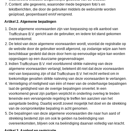
daarna dien je voor credits te betalen. De kosten daarvoor tref je aan bij jouw
Content: alle gegevens, waaronder mede begrepen foto’s en
bestelling van credits en op de pagina
Kosten
.
tekstberichten, die door de gebruiker middels de webruimte worden
behoudt zich het recht voor om zelf profielen op deze website aan te
maken en namens deze profielen berichten aan jou als gebruiker te verzenden. Door
geüpload, geopenbaard en/of verspreid.
gebruik van deze website begrijp en accepteer je dat de profielen op deze website
Artikel 2. Algemene bepalingen
gefingeerd zijn. Deze gefingeerde profielen zijn alleen aangemaakt om berichten en
flirts mee uit te wisselen; fysieke afspraken met de persoon achter een gefingeerd
Deze algemene voorwaarden zijn van toepassing op elk aanbod van
profiel zijn dan ook niet mogelijk.
gericht aan de gebruiker, en iedere tot stand gekomen
Deze site wordt beschermd door reCAPTCHA, het
Privacybeleid
en de
Algemene
Voorwaarden
van Google zijn van toepassing.
overeenkomst.
hanteert een beschermplan met als doel het herkennen en in
De tekst van deze algemene voorwaarden wordt, voordat de registratie op
bescherming nemen van consumenten die de aard van de diensten op deze website
de website door de gebruiker wordt afgerond, op zodanige wijze aan hem
mogelijk niet begrijpen. Het beschermplan houdt onder meer in dat jijzelf, maar ook
beschikbaar gesteld dat deze door hem op eenvoudige wijze kan worden
derden een toegangsverbod voor jou kunnen aanvragen. Meer informatie hierover tref
opgeslagen op een duurzame gegevensdrager.
je aan op de pagina
Toegangsverbod
.
Op het gebruik van deze website zijn de
algemene voorwaarden
,
cookieverklaring
Indien
niet voortdurend strikte naleving van deze
en
privacybeleid
van
van toepassing. Door op
"Akkoord en
algemene voorwaarden verlangt, betekent dit niet dat deze voorwaarden
doorgaan"
te klikken ga je met de
cookieverklaring
en
privacybeleid
akkoord.
niet van toepassing zijn of dat
het recht verliest om in
Indien je je op de website registreert, ga je tevens akkoord met de
algemene
toekomstige gevallen strikte naleving van deze voorwaarden te verlangen.
voorwaarden
.
Vernietiging of nietigheid van één of meer van de onderhavige bepalingen
laat de geldigheid van de overige bepalingen onverlet. In een
voorkomend geval zijn partijen verplicht in onderling overleg te treden
teneinde een vervangende regeling te treffen ten aanzien van het
aangetaste beding. Daarbij wordt zoveel mogelijk het doel en de strekking
van de oorspronkelijke bepaling in acht genomen.
De bepalingen van deze algemene voorwaarden die naar hun aard of
strekking bestemd zijn om ook te gelden na beëindiging van
overeenkomsten, blijven ook na beëindiging daarvan volledig van kracht.
Artikel 3. Aanbod en registratie