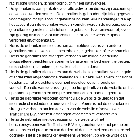
racistische uitingen, (kinder)porno, crimineel dataverkeer.
De gebruiker is aansprakelijk voor alle activiteiten die via zijn account op
de website worden verricht. De gebruiker is gehouden zijn inloggegevens
voor toegang tot zijn account geheim te houden. Alle handelingen die op
het account van de gebruiker worden verricht, worden de geregistreerde
gebruiker toegerekend. Uitsluitend de gebruiker is verantwoordelijk voor
zijn gedrag alsmede voor alle content die hij via de website uploadt,
verspreidt en/of openbaart.
Het is de gebruiker niet toegestaan aanmeldgegevens van andere
gebruikers van de website te achterhalen, te gebruiken of te verzamelen.
Het is de gebruiker ten strengste verboden om middels onderling
uitwisselbare berichten personen te belasteren, te bedreigen, te pesten,
uit te schelden, te treiteren, te stalken of te intimideren.
Het is de gebruiker niet toegestaan de website te gebruiken voor illegale
of anderszins ongeoorloofde doeleinden. De gebruiker is verplicht zich te
houden aan alle krachtens overheid gestelde wetten, regels en
voorschriften die van toepassing zijn op het gebruik van de website en het
uploaden, openbaren en verspreiden van content door de gebruiker.
Het is de gebruiker verboden content via de website te uploaden dat
incorrecte of misleidende gegevens bevat. Voorts is het de gebruiker ten
strengste verboden om ten aanzien van de website of servers van
opzettelijk storingen of defecten te veroorzaken.
Het is de gebruiker niet toegestaan om de website of het
berichtensysteem van
te gebruiken voor het promoten
van diensten of producten van derden, al dan niet met een commercieel
oogmerk. Het is de gebruiker eveneens verboden, op welke wijze dan