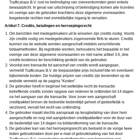
rust na beëindiging van overeenkomsten geen enkele
bewaarplicht. In geval van uitschrijving of beëindiging komen alle licenties
en overige aan de gebruiker krachtens deze algemene voorwaarden
toegekende rechten met onmiddellijke ingang te vervallen.
Artikel 7. Credits, betalingen en herroepingsrecht
Om berichten met medegebruikers uit te wisselen zijn credits nodig. Voorts
zijn credits nodig om medegebruikers zogenoemde flirts te sturen. Credits
kunnen via de website worden aangeschaft middels verschillende
betaalmethoden. Bij registratie worden, behoudens het bepaalde in het
overige van deze algemene voorwaarden en met name artikel 3.6, drie
credits kosteloos ter beschikking gesteld van de gebruiker.
Voordat een transactie tot aanschaf van credits wordt aangegaan,
vermeldt
de toepasselijke prijs inclusief btw en eventueel
bijkomende kosten. De huidige prijzen van credits zijn bovendien op de
website vermeld op de pagina “Kosten”.
De gebruiker heeft in beginsel het wettelijke recht de transactie
betreffende credits zonder opgave van redenen te ontbinden tot 14 dagen
na het aangaan van die transactie. Voor zover een aangeschaft
creditpakket binnen de bedoelde bedenktijd geheel of gedeeltelijk is
verzilverd, vervalt het recht van ontbinding.
De gebruiker maakt slechts aanspraak op terugbetaling van door hem
aangeschafte en nog niet aangebroken creditpakketten voor de duur van
de bedenktijd van 14 dagen na totstandkoming van de transactie.
De gebruiker kan van het herroepingsrecht als bedoeld in de vorige twee
leden gebruikmaken door per e-mail of gebruikmaking van het door