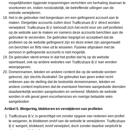
mogelijkheden liggende inspanningen verrichten om herhaling daarvan te
voorkomen en, indien noodzakelijk, de betreffende uitingen van de
website verwijderen.
Het is de gebruiker niet toegestaan om een gefingeerd account aan te
maken. Dergelijke accounts zullen door
direct worden
verwijderd.
behoudt zich het recht voor om zelf profielen
op de website aan te maken en namens deze accounts berichten aan de
gebruiker te verzenden. De gebruiker begrijpt en accepteert dat de
profielen op de website gefingeerd zijn en deze enkel zijn aangemaakt
om berichten en flirts mee uit te wisselen. Fysieke afspraken met de
persoon in gefingeerde accounts is niet mogelijk.
De gebruiker stemt ermee in dat het profiel dat hij op de website
openbaart, ook op andere websites van
kan worden
weergegeven.
Domeinnamen, teksten en andere content die op de website worden
getoond, zijn slechts illustratief. De gebruiker kan geen enkel recht
ontlenen aan de stelling dat de bedoelde domeinnamen, teksten en
andere content impliceren dat de eventueel hiermee aangeduide diensten
daadwerkelijk worden aangeboden en verleend. Middels de website
worden in elk geval geen escortservices en overige betaalde seks
aangeboden.
Artikel 5. Weigering, blokkeren en verwijderen van profielen
is gerechtigd om zonder opgave van redenen een profiel
te weigeren, te blokkeren en/of van de website te verwijderen.
weigert, blokkeert, en/of verwijdert, doch zonder daartoe verplicht te