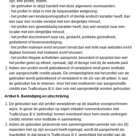
zijn, een profiel, indien:
- de gebruiker in strijd handelt met deze algemene voorwaarden;
- het profiel in strijd is met de toepasselijke wetgeving;
- het profiel een kinderpornografisch of dierlijk erotisch karakter heeft, dan
wel naar een locatie verwijst met een dergelijke inhoud;
- het profiel een gewelddadig karakter heeft, dan wel verwijst naar een
locatie met een dergelijke inhoud;
- het profiel discrimineert naar ras, geslacht, politieke gezindheid,
godsdienst of levensovertuiging;
- het profiel malware en/of virussen bevat dan wel linkt naar websites en/of
digitale bronnen met malware en/of virussen;
- het profiel illegale activiteiten aanspoort, bevordert of aanprijst dan wel
het profiel gelet op ethiek, opmaak, stijl of design niet bij de website past.
Indien een profiel wordt geblokkeerd of verwijderd vindt geen restitutie
van aangeschafte credits plaats. De omstandigheid dat het profiel van de
gebruiker wordt geblokkeerd of verwijderd in de zin van dit artikel, is aan
de gebruiker toe te rekenen. Voor het niet restitueren van aangeschafte
credits kan
dan ook niet aansprakelijk worden gehouden.
Artikel 6. Beëindiging en uitschrijving
De gebruiker kan zijn profiel verwijderen op de daartoe voorgeschreven
wijze. In geval de gebruiker op eigen initiatief overeenkomsten met
beëindigt, komen eventueel door hem reeds verkregen
credits nimmer voor restitutie in aanmerking.
Indien de gebruiker gedurende een aaneengesloten periode van zes (6)
maanden niet op zijn account heeft ingelogd, wordt dit aangemerkt als
inactiviteit. In dat geval is
gerechtigd het profiel van de