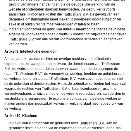
gevolg van andere handelingen die de deugdelijke werking van de
website of onderdelen daarvan beïnvloeden. De gebruiker is voorts
aansprakelijk voor alle kosten die
als gevolg van een
dergelijke omstandigheid moet maken, bijvoorbeeld doordat hij zich ter
zake in of buiten rechte moet verdedigen of laten bijstaan.
Indien en voor zover de gebruiker inbreuk maakt op het bepaalde in deze
algemene voorwaarden of enig wettelijk voorschrift, vrijwaart de gebruiker
van alle hieruit voortvloeiende schades en aanspraken
van derden.
Artikel 9. Intellectuele eigendom
Alle databank-, auteursrechten en overige rechten van intellectuele
eigendom op de aangeboden software, de domeinnaam van
, de website en onderdelen daarvan, waaronder mede begrepen de
naam “
”, de vormgeving, werking, beelden en geluiden van
de website, behoren toe aan
, voor zover deze rechten niet
bij de gebruiker of derden rusten. Het is de gebruiker verboden het materiaal
waarop de rechten van
of haar licentiegever rusten, te
verveelvoudigen, te wijzigen, op enige wijze te reproduceren, aan derden te
verstrekken, te verspreiden, te exploiteren of daarvan afgeleide werken te
maken anders dan noodzakelijkerwijs in verband staat met het gebruik van
de website.
Artikel 10. Klachten
In geval van klachten van de gebruiker over
, kan de
gebruiker deze indienen via de contactpagina op de website, per e-mail