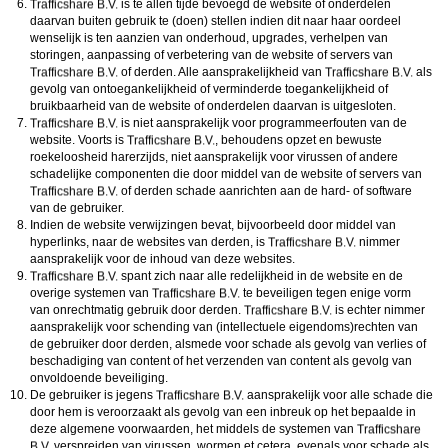
is te allen tijde bevoegd de website of onderdelen
daarvan buiten gebruik te (doen) stellen indien dit naar haar oordeel
wenselijk is ten aanzien van onderhoud, upgrades, verhelpen van
storingen, aanpassing of verbetering van de website of servers van
of derden. Alle aansprakelijkheid van
als
gevolg van ontoegankelijkheid of verminderde toegankelijkheid of
bruikbaarheid van de website of onderdelen daarvan is uitgesloten.
is niet aansprakelijk voor programmeerfouten van de
website. Voorts is
, behoudens opzet en bewuste
roekeloosheid harerzijds, niet aansprakelijk voor virussen of andere
schadelijke componenten die door middel van de website of servers van
of derden schade aanrichten aan de hard- of software
van de gebruiker.
Indien de website verwijzingen bevat, bijvoorbeeld door middel van
hyperlinks, naar de websites van derden, is
nimmer
aansprakelijk voor de inhoud van deze websites.
spant zich naar alle redelijkheid in de website en de
overige systemen van
te beveiligen tegen enige vorm
van onrechtmatig gebruik door derden.
is echter nimmer
aansprakelijk voor schending van (intellectuele eigendoms)rechten van
de gebruiker door derden, alsmede voor schade als gevolg van verlies of
beschadiging van content of het verzenden van content als gevolg van
onvoldoende beveiliging.
De gebruiker is jegens
aansprakelijk voor alle schade die
door hem is veroorzaakt als gevolg van een inbreuk op het bepaalde in
deze algemene voorwaarden, het middels de systemen van
verspreiden van virussen, wormen et cetera, evenals voor schade als