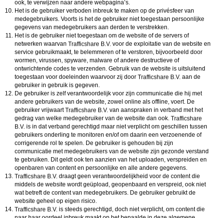
ook, te verwijzen naar andere webpagina’s.
Het is de gebruiker verboden inbreuk te maken op de privésfeer van
medegebruikers. Voorts is het de gebruiker niet toegestaan persoonlijke
gegevens van medegebruikers aan derden te verstrekken.
Het is de gebruiker niet toegestaan om de website of de servers of
netwerken waarvan
voor de exploitatie van de website en
service gebruikmaakt, te belemmeren of te verstoren, bijvoorbeeld door
wormen, virussen, spyware, malware of andere destructieve of
ontwrichtende codes te verzenden. Gebruik van de website is uitsluitend
toegestaan voor doeleinden waarvoor zij door
aan de
gebruiker in gebruik is gegeven.
De gebruiker is zelf verantwoordelijk voor zijn communicatie die hij met
andere gebruikers van de website, zowel online als offline, voert. De
gebruiker vrijwaart
van aanspraken in verband met het
gedrag van welke medegebruiker van de website dan ook.
is in dat verband gerechtigd maar niet verplicht om geschillen tussen
gebruikers onderling te monitoren en/of om daarin een verzoenende of
corrigerende rol te spelen. De gebruiker is gehouden bij zijn
communicatie met medegebruikers van de website zijn gezonde verstand
te gebruiken. Dit geldt ook ten aanzien van het uploaden, verspreiden en
openbaren van content en persoonlijke en alle andere gegevens.
draagt geen verantwoordelijkheid voor de content die
middels de website wordt geüpload, geopenbaard en verspreid, ook niet
wat betreft de content van medegebruikers. De gebruiker gebruikt de
website geheel op eigen risico.
is steeds gerechtigd, doch niet verplicht, om content die
naar haar oordeel inbreuk maakt op het bepaalde in deze algemene