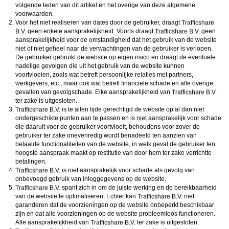
volgende leden van dit artikel en het overige van deze algemene
voorwaarden.
Voor het niet realiseren van dates door de gebruiker, draagt
geen enkele aansprakelijkheid. Voorts draagt
geen
aansprakelijkheid voor de omstandigheid dat het gebruik van de website
niet of niet geheel naar de verwachtingen van de gebruiker is verlopen.
De gebruiker gebruikt de website op eigen risico en draagt de eventuele
nadelige gevolgen die uit het gebruik van de website kunnen
voortvloeien, zoals wat betreft persoonlijke relaties met partners,
werkgevers, etc., maar ook wat betreft financiële schade en alle overige
gevallen van gevolgschade. Elke aansprakelijkheid van
ter zake is uitgesloten.
is te allen tijde gerechtigd de website op al dan niet
ondergeschikte punten aan te passen en is niet aansprakelijk voor schade
die daaruit voor de gebruiker voortvloeit, behoudens voor zover de
gebruiker ter zake onevenredig wordt benadeeld ten aanzien van
betaalde functionaliteiten van de website, in welk geval de gebruiker ten
hoogste aanspraak maakt op restitutie van door hem ter zake verrichtte
betalingen.
is niet aansprakelijk voor schade als gevolg van
onbevoegd gebruik van inloggegevens op de website.
spant zich in om de juiste werking en de bereikbaarheid
van de website te optimaliseren. Echter kan
niet
garanderen dat de voorzieningen op de website onbeperkt beschikbaar
zijn en dat alle voorzieningen op de website probleemloos functioneren.
Alle aansprakelijkheid van
ter zake is uitgesloten.