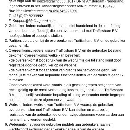
gevestigd aan de
,
,
ongeschikte online content in aanraking komen. Daarvoor enkele tips:
Installeer programma’s voor ouderlijk toezicht op jouw apparaat
. Voorbeelden van
ingeschreven in het Handelsregister onder KvK-nummer
.
programma’s voor ouderlijk toezicht zijn
Netnanny
,
Connectsafely
,
Kaspersky
en
Btw-identificatienummer:
Norton
. Deze programma’s werken zodanig dat toegang tot specifieke websites en
T: +31 (0)70-8200882
online inhoud worden geblokkeerd. Vaak blokkeren deze programma’s standaard al
E:
moc.draugreliaM@troppuS
.
een groot aantal websites waarvan algemeen verondersteld wordt dat deze
Gebruiker: iedere natuurlijke persoon, niet handelend in de uitoefening
ongeschikt zijn voor minderjarigen. Door middel van updates kunnen daar steeds
nieuwe websites aan worden toegevoegd.
van een beroep of bedrijf, die een overeenkomst met
Neem contact op met jouw internetprovider
. Er zijn internetproviders die het mogelijk
heeft gesloten of beoogt te sluiten.
maken dat bepaalde informatie van internet wordt gefilterd. Je kunt jouw
Partijen: de partijen bij de overeenkomst:
en de gebruiker
internetprovider raadplegen om na te vragen of deze service ook voor jou mogelijk
gezamenlijk.
is.
Overeenkomst: iedere tussen
Controleer jouw webbrowser
. Informeer je over de werking van jouw webbrowser
en de gebruiker tot stand
zodat je kunt zien welke websites door jouw minderjarige kinderen zijn bezocht.
gekomen overeenkomst, welke kan betreffen:
Door in geval van ongewenste sitebezoeken jouw minderjarige kinderen daarop
- de overeenkomst tot gebruik van de webruimte die tot stand komt door
aan te spreken, kun je jouw kinderen leren dat de websites niet voor hun geschikt
registratie door de gebruiker op de website;
zijn. Bovendien kun je naar aanleiding daarvan beoordelen in hoeverre jouw kind
- de overeenkomst tot aanschaf van credits om het voor de gebruiker
geïnteresseerd is in bepaalde websites, zodat je bovenstaande tips kunt hanteren.
Praat met jouw kinderen
. Leer jouw minderjarige kinderen dat ze nooit
mogelijk te maken van bepaalde functionaliteiten van de website gebruik
persoonsgegevens of persoonlijke informatie via internet moeten verstrekken aan
te maken.
vreemden, bijvoorbeeld via een chatwebsite. Leer ze ook dat niet iedereen op
Onder overeenkomst wordt voorts in elk geval begrepen het geheel van
internet hoeft te zijn wie ze zeggen te zijn en dat men wel eens verkeerde
rechtsgeldig op de rechtsverhouding tussen de gebruiker en
bedoelingen kan hebben als iemand via het internet contact opneemt met jouw
toepasselijk verklaarde bepaling of uiting, waaronder mede begrepen
kind. Vertel jouw kinderen bovendien dat ze niet met vreemde andere minderjarigen
die zij online hebben ontmoet, moeten afspreken zonder daarover eerst met jou te
het bepaalde in deze algemene voorwaarden.
overleggen. Ook is het raadzaam jouw kind te vertellen dat hij jou meteen moet
Website: iedere website van
waarop de gebruiker
laten weten wanneer iemand op internet contact met hem opneemt of wanneer
overeenkomsten met
kan sluiten en waarop, bij
jouw kind seksueel getinte content of andere content waarvan hij schrikt, op
registratie van de gebruiker, de onderhavige algemene voorwaarden aan
internet tegenkomt.
hem ter hand worden gesteld.
Via deze website verleent
, de exploitant van deze website,
chatdiensten voor entertainmentdoeleinden. Om van deze diensten gebruik te kunnen
Webruimte: het voor de gebruiker middels zijn gebruikersnaam en
maken, heb je credits nodig. Je ontvangt er bij jouw aanmelding een paar gratis, maar
wachtwoord exclusief toegankelijke gedeelte van de website.