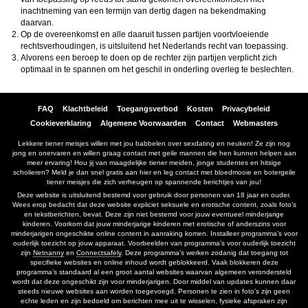
inachtneming van een termijn van dertig dagen na bekendmaking
daarvan.
Op de overeenkomst en alle daaruit tussen partijen voortvloeiende
rechtsverhoudingen, is uitsluitend het Nederlands recht van toepassing.
Alvorens een beroep te doen op de rechter zijn partijen verplicht zich
optimaal in te spannen om het geschil in onderling overleg te beslechten.
FAQ
Klachtbeleid
Toegangsverbod
Kosten
Privacybeleid
Cookieverklaring
Algemene Voorwaarden
Contact
Webmasters
Lekkere tiener meisjes willen met jou babbelen over sexdating en neuken! Ze zijn nog
jong en onervaren en willen graag contact met geile mannen die hen kunnen helpen aan
meer ervaring! Hou jij van maagdelijke tiener meiden, jonge studentes en hitsige
scholieren? Meld je dan snel gratis aan hier en leg contact met bloedmooie en botergeile
tiener meisjes die zich verheugen op spannende berichtjes van jou!
Deze website is uitsluitend bestemd voor gebruik door personen van 18 jaar en ouder.
Wees erop bedacht dat deze website expliciet seksuele en erotische content, zoals foto’s
en tekstberichten, bevat. Deze zijn niet bestemd voor jouw eventueel minderjarige
kinderen. Voorkom dat jouw minderjarige kinderen met erotische of anderszins voor
minderjarigen ongeschikte online content in aanraking komen. Installeer programma’s voor
ouderlijk toezicht op jouw apparaat. Voorbeelden van programma’s voor ouderlijk toezicht
zijn
Netnanny
en
Connectsafely
. Deze programma’s werken zodanig dat toegang tot
specifieke websites en online inhoud wordt geblokkeerd. Vaak blokkeren deze
programma’s standaard al een groot aantal websites waarvan algemeen verondersteld
wordt dat deze ongeschikt zijn voor minderjarigen. Door middel van updates kunnen daar
steeds nieuwe websites aan worden toegevoegd. Personen te zien in foto’s zijn geen
echte leden en zijn bedoeld om berichten mee uit te wisselen, fysieke afspraken zijn