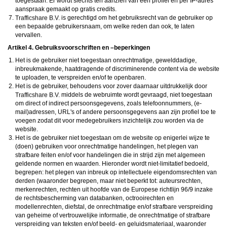
toegestaan. Er wordt slechts ten aanzien van één profiel en per IP-adres
aanspraak gemaakt op gratis credits.
is gerechtigd om het gebruiksrecht van de gebruiker op
een bepaalde gebruikersnaam, om welke reden dan ook, te laten
vervallen.
Artikel 4. Gebruiksvoorschriften en –beperkingen
Het is de gebruiker niet toegestaan onrechtmatige, gewelddadige,
inbreukmakende, haatdragende of discriminerende content via de website
te uploaden, te verspreiden en/of te openbaren.
Het is de gebruiker, behoudens voor zover daarnaar uitdrukkelijk door
middels de webruimte wordt gevraagd, niet toegestaan
om direct of indirect persoonsgegevens, zoals telefoonnummers, (e-
mail)adressen, URL's of andere persoonsgegevens aan zijn profiel toe te
voegen zodat dit voor medegebruikers inzichtelijk zou worden via de
website.
Het is de gebruiker niet toegestaan om de website op enigerlei wijze te
(doen) gebruiken voor onrechtmatige handelingen, het plegen van
strafbare feiten en/of voor handelingen die in strijd zijn met algemeen
geldende normen en waarden. Hieronder wordt niet-limitatief bedoeld,
begrepen: het plegen van inbreuk op intellectuele eigendomsrechten van
derden (waaronder begrepen, maar niet beperkt tot: auteursrechten,
merkenrechten, rechten uit hoofde van de Europese richtlijn 96/9 inzake
de rechtsbescherming van databanken, octrooirechten en
modellenrechten, diefstal, de onrechtmatige en/of strafbare verspreiding
van geheime of vertrouwelijke informatie, de onrechtmatige of strafbare
verspreiding van teksten en/of beeld- en geluidsmateriaal, waaronder