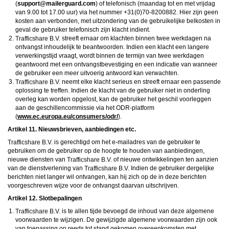
(
moc.draugreliam@troppus
) of telefonisch (maandag tot en met vrijdag
van 9.00 tot 17.00 uur) via het nummer +31(0)70-8200882. Hier zijn geen
kosten aan verbonden, met uitzondering van de gebruikelijke belkosten in
geval de gebruiker telefonisch zijn klacht indient.
streeft ernaar om klachten binnen twee werkdagen na
ontvangst inhoudelijk te beantwoorden. Indien een klacht een langere
verwerkingstijd vraagt, wordt binnen de termijn van twee werkdagen
geantwoord met een ontvangstbevestiging en een indicatie van wanneer
de gebruiker een meer uitvoerig antwoord kan verwachten.
neemt elke klacht serieus en streeft ernaar een passende
oplossing te treffen. Indien de klacht van de gebruiker niet in onderling
overleg kan worden opgelost, kan de gebruiker het geschil voorleggen
aan de geschillencommissie via het ODR-platform
(
www.ec.europa.eu/consumers/odr/
).
Artikel 11. Nieuwsbrieven, aanbiedingen etc.
is gerechtigd om het e-mailadres van de gebruiker te
gebruiken om de gebruiker op de hoogte te houden van aanbiedingen,
nieuwe diensten van
of nieuwe ontwikkelingen ten aanzien
van de dienstverlening van
Indien de gebruiker dergelijke
berichten niet langer wil ontvangen, kan hij zich op de in deze berichten
voorgeschreven wijze voor de ontvangst daarvan uitschrijven.
Artikel 12. Slotbepalingen
is te allen tijde bevoegd de inhoud van deze algemene
voorwaarden te wijzigen. De gewijzigde algemene voorwaarden zijn ook
van toepassing op reeds tot stand gekomen overeenkomsten met