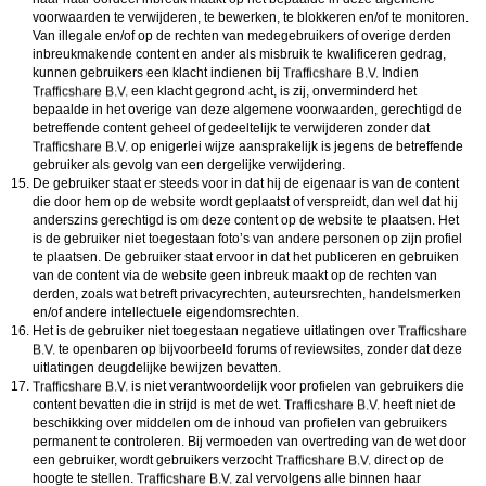
voorwaarden te verwijderen, te bewerken, te blokkeren en/of te monitoren.
Van illegale en/of op de rechten van medegebruikers of overige derden
inbreukmakende content en ander als misbruik te kwalificeren gedrag,
kunnen gebruikers een klacht indienen bij
Indien
een klacht gegrond acht, is zij, onverminderd het
bepaalde in het overige van deze algemene voorwaarden, gerechtigd de
betreffende content geheel of gedeeltelijk te verwijderen zonder dat
op enigerlei wijze aansprakelijk is jegens de betreffende
gebruiker als gevolg van een dergelijke verwijdering.
De gebruiker staat er steeds voor in dat hij de eigenaar is van de content
die door hem op de website wordt geplaatst of verspreidt, dan wel dat hij
anderszins gerechtigd is om deze content op de website te plaatsen. Het
is de gebruiker niet toegestaan foto’s van andere personen op zijn profiel
te plaatsen. De gebruiker staat ervoor in dat het publiceren en gebruiken
van de content via de website geen inbreuk maakt op de rechten van
derden, zoals wat betreft privacyrechten, auteursrechten, handelsmerken
en/of andere intellectuele eigendomsrechten.
Het is de gebruiker niet toegestaan negatieve uitlatingen over
te openbaren op bijvoorbeeld forums of reviewsites, zonder dat deze
uitlatingen deugdelijke bewijzen bevatten.
is niet verantwoordelijk voor profielen van gebruikers die
content bevatten die in strijd is met de wet.
heeft niet de
beschikking over middelen om de inhoud van profielen van gebruikers
permanent te controleren. Bij vermoeden van overtreding van de wet door
een gebruiker, wordt gebruikers verzocht
direct op de
hoogte te stellen.
zal vervolgens alle binnen haar