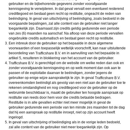
gebruiker en de bijbehorende gegevens zonder voorafgaande
kennisgeving te verwijderen. In dat geval vervalt een eventueel resterend
credittegoed en bestaat geen recht op restitutie, ongeacht de reden van
beëindiging. In geval van uitschrijving of beëindiging, zoals bedoeld in de
voorgaande bepalingen, zal alle content van de gebruiker niet langer
toegankelijk zijn. Daarnaast zijn credits geldig gedurende een periode
van zes (6) maanden na aanschaf. Na afloop van deze periode vervallen
ongebruikte credits automatisch en bestaat geen recht op restitutie.
Een inbreuk door de gebruiker op het bepaalde in deze algemene
voorwaarden of een toepasselijk wettelijk voorschrift, kan naar uitsluitende
beoordeling van
en in aanvulling van het bepaalde in
artikel 5, resulteren in blokkering van het account van de gebruiker.
is gerechtigd om de website om welke reden dan ook en
zonder voorafgaande kennisgeving en op welk moment dan ook aan te
passen of de exploitatie daarvan te beëindigen, zonder jegens de
gebruiker op enige wijze aansprakelijk te zijn. In geval
overeenkomsten beëindigt als gevolg van een niet aan de gebruiker toe te
rekenen omstandigheid en nog credittegoed voor de gebruiker op de
webruimte beschikbaar is, maakt de gebruiker ten hoogste aanspraak op
restitutie van reeds door hem voor die credits betaalde bedragen.
Restitutie is in alle gevallen echter niet meer mogelijk in geval de
gebruiker gedurende een periode van ten minste zes maanden tot de dag
dat hij een aanspraak op restitutie inroept, niet op zijn account heeft
ingelogd.
In geval van uitschrijving of beëindiging als in de vorige leden bedoeld,
zal alle content van de gebruiker niet meer toegankelijk zijn. Op