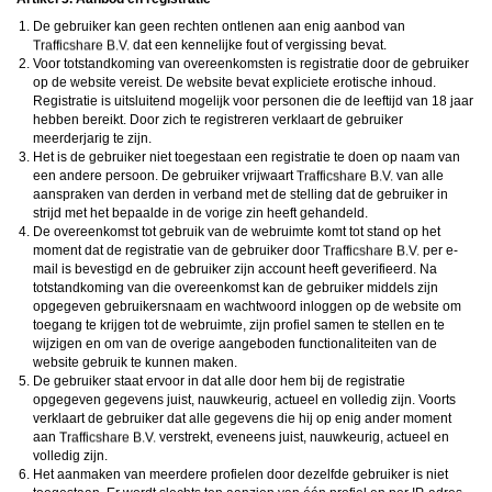
De gebruiker kan geen rechten ontlenen aan enig aanbod van
dat een kennelijke fout of vergissing bevat.
Voor totstandkoming van overeenkomsten is registratie door de gebruiker
op de website vereist. De website bevat expliciete erotische inhoud.
Registratie is uitsluitend mogelijk voor personen die de leeftijd van 18 jaar
hebben bereikt. Door zich te registreren verklaart de gebruiker
meerderjarig te zijn.
Het is de gebruiker niet toegestaan een registratie te doen op naam van
een andere persoon. De gebruiker vrijwaart
van alle
aanspraken van derden in verband met de stelling dat de gebruiker in
strijd met het bepaalde in de vorige zin heeft gehandeld.
De overeenkomst tot gebruik van de webruimte komt tot stand op het
moment dat de registratie van de gebruiker door
per e-
mail is bevestigd en de gebruiker zijn account heeft geverifieerd. Na
totstandkoming van die overeenkomst kan de gebruiker middels zijn
opgegeven gebruikersnaam en wachtwoord inloggen op de website om
toegang te krijgen tot de webruimte, zijn profiel samen te stellen en te
wijzigen en om van de overige aangeboden functionaliteiten van de
website gebruik te kunnen maken.
De gebruiker staat ervoor in dat alle door hem bij de registratie
opgegeven gegevens juist, nauwkeurig, actueel en volledig zijn. Voorts
verklaart de gebruiker dat alle gegevens die hij op enig ander moment
aan
verstrekt, eveneens juist, nauwkeurig, actueel en
volledig zijn.
Het aanmaken van meerdere profielen door dezelfde gebruiker is niet