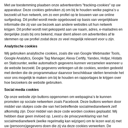
daarna dien je voor credits te betalen. De kosten daarvoor tref je aan bij jouw
Met uw toestemming plaatsen onze adverteerders "tracking-cookies" op uw
bestelling van credits en op de pagina
Kosten
.
behoudt zich het recht voor om zelf profielen op deze website aan te
apparatuur. Deze cookies gebruiken zij om bij te houden welke pagina’s u
maken en namens deze profielen berichten aan jou als gebruiker te verzenden. Door
bezoekt uit hun netwerk, om zo een profiel op te bouwen van uw online
gebruik van deze website begrijp en accepteer je dat de profielen op deze website
surfgedrag. Dit profiel wordt mede opgebouwd op basis van vergelijkbare
gefingeerd zijn. Deze gefingeerde profielen zijn alleen aangemaakt om berichten en
informatie die zij van uw bezoek aan andere websites uit hun netwerk
flirts mee uit te wisselen; fysieke afspraken met de persoon achter een gefingeerd
krijgen. Dit profiel wordt niet gekoppeld aan uw naam, adres, e-mailadres en
profiel zijn dan ook niet mogelijk.
Deze site wordt beschermd door reCAPTCHA, het
Privacybeleid
en de
Algemene
dergelijke zoals bij ons bekend, maar dient alleen om advertenties af te
Voorwaarden
van Google zijn van toepassing.
stemmen op uw profiel zodat deze zo veel mogelijk relevant voor u zijn.
hanteert een beschermplan met als doel het herkennen en in
bescherming nemen van consumenten die de aard van de diensten op deze website
Analytische cookies
mogelijk niet begrijpen. Het beschermplan houdt onder meer in dat jijzelf, maar ook
Wij gebruiken analytische cookies, zoals die van Google Webmaster Tools,
derden een toegangsverbod voor jou kunnen aanvragen. Meer informatie hierover tref
je aan op de pagina
Toegangsverbod
.
Google Analytics, Google Tag Manager, Alexa Certify, Yandex, Hotjar, Histats
Op het gebruik van deze website zijn de
algemene voorwaarden
,
cookieverklaring
en Statcounter, welke automatisch gegevens kunnen verzamelen wanneer u
en
privacybeleid
van
van toepassing. Door op
"Akkoord en
de website bezoekt. De gegevens verkregen uit de cookies, worden gedeeld
doorgaan"
te klikken ga je met de
cookieverklaring
en
privacybeleid
akkoord.
met derden die de programmatuur daarvoor beschikbaar stellen teneinde het
Indien je je op de website registreert, ga je tevens akkoord met de
algemene
voor ons mogelijk te maken om bij te houden en rapportages te krijgen over
voorwaarden
.
hoe bezoekers de website gebruiken.
Social media cookies
Op onze website zijn buttons opgenomen om webpagina’s te kunnen
promoten op sociale netwerken zoals Facebook. Deze buttons werken door
middel van stukjes code die van het betreffende socialmedianetwerk zelf
afkomstig zijn. Door middel van deze code worden cookies geplaatst. Wij
hebben daar geen invloed op. Leest u de privacyverklaring van het
socialmedianetwerk (welke regelmatig kan wijzigen) om te lezen wat zij met
uw (persoons)gegevens doen die zij via deze cookies verwerken. De