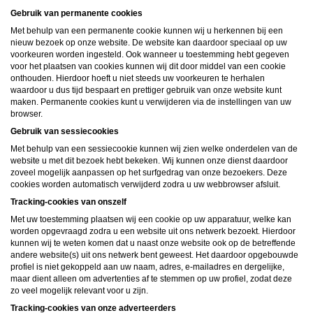
ongeschikte online content in aanraking komen. Daarvoor enkele tips:
Gebruik van permanente cookies
Installeer programma’s voor ouderlijk toezicht op jouw apparaat
. Voorbeelden van
programma’s voor ouderlijk toezicht zijn
Netnanny
,
Connectsafely
,
Kaspersky
en
Met behulp van een permanente cookie kunnen wij u herkennen bij een
Norton
. Deze programma’s werken zodanig dat toegang tot specifieke websites en
nieuw bezoek op onze website. De website kan daardoor speciaal op uw
online inhoud worden geblokkeerd. Vaak blokkeren deze programma’s standaard al
een groot aantal websites waarvan algemeen verondersteld wordt dat deze
voorkeuren worden ingesteld. Ook wanneer u toestemming hebt gegeven
ongeschikt zijn voor minderjarigen. Door middel van updates kunnen daar steeds
voor het plaatsen van cookies kunnen wij dit door middel van een cookie
nieuwe websites aan worden toegevoegd.
onthouden. Hierdoor hoeft u niet steeds uw voorkeuren te herhalen
Neem contact op met jouw internetprovider
. Er zijn internetproviders die het mogelijk
waardoor u dus tijd bespaart en prettiger gebruik van onze website kunt
maken dat bepaalde informatie van internet wordt gefilterd. Je kunt jouw
maken. Permanente cookies kunt u verwijderen via de instellingen van uw
internetprovider raadplegen om na te vragen of deze service ook voor jou mogelijk
is.
browser.
Controleer jouw webbrowser
. Informeer je over de werking van jouw webbrowser
Gebruik van sessiecookies
zodat je kunt zien welke websites door jouw minderjarige kinderen zijn bezocht.
Door in geval van ongewenste sitebezoeken jouw minderjarige kinderen daarop
Met behulp van een sessiecookie kunnen wij zien welke onderdelen van de
aan te spreken, kun je jouw kinderen leren dat de websites niet voor hun geschikt
website u met dit bezoek hebt bekeken. Wij kunnen onze dienst daardoor
zijn. Bovendien kun je naar aanleiding daarvan beoordelen in hoeverre jouw kind
geïnteresseerd is in bepaalde websites, zodat je bovenstaande tips kunt hanteren.
zoveel mogelijk aanpassen op het surfgedrag van onze bezoekers. Deze
Praat met jouw kinderen
. Leer jouw minderjarige kinderen dat ze nooit
cookies worden automatisch verwijderd zodra u uw webbrowser afsluit.
persoonsgegevens of persoonlijke informatie via internet moeten verstrekken aan
vreemden, bijvoorbeeld via een chatwebsite. Leer ze ook dat niet iedereen op
Tracking-cookies van onszelf
internet hoeft te zijn wie ze zeggen te zijn en dat men wel eens verkeerde
Met uw toestemming plaatsen wij een cookie op uw apparatuur, welke kan
bedoelingen kan hebben als iemand via het internet contact opneemt met jouw
kind. Vertel jouw kinderen bovendien dat ze niet met vreemde andere minderjarigen
worden opgevraagd zodra u een website uit ons netwerk bezoekt. Hierdoor
die zij online hebben ontmoet, moeten afspreken zonder daarover eerst met jou te
kunnen wij te weten komen dat u naast onze website ook op de betreffende
overleggen. Ook is het raadzaam jouw kind te vertellen dat hij jou meteen moet
andere website(s) uit ons netwerk bent geweest. Het daardoor opgebouwde
laten weten wanneer iemand op internet contact met hem opneemt of wanneer
profiel is niet gekoppeld aan uw naam, adres, e-mailadres en dergelijke,
jouw kind seksueel getinte content of andere content waarvan hij schrikt, op
internet tegenkomt.
maar dient alleen om advertenties af te stemmen op uw profiel, zodat deze
Via deze website verleent
, de exploitant van deze website,
zo veel mogelijk relevant voor u zijn.
chatdiensten voor entertainmentdoeleinden. Om van deze diensten gebruik te kunnen
maken, heb je credits nodig. Je ontvangt er bij jouw aanmelding een paar gratis, maar
Tracking-cookies van onze adverteerders