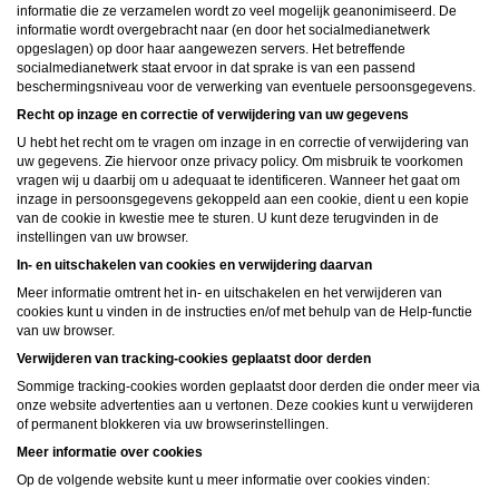
informatie die ze verzamelen wordt zo veel mogelijk geanonimiseerd. De
informatie wordt overgebracht naar (en door het socialmedianetwerk
opgeslagen) op door haar aangewezen servers. Het betreffende
socialmedianetwerk staat ervoor in dat sprake is van een passend
beschermingsniveau voor de verwerking van eventuele persoonsgegevens.
Recht op inzage en correctie of verwijdering van uw gegevens
U hebt het recht om te vragen om inzage in en correctie of verwijdering van
uw gegevens. Zie hiervoor onze privacy policy. Om misbruik te voorkomen
vragen wij u daarbij om u adequaat te identificeren. Wanneer het gaat om
inzage in persoonsgegevens gekoppeld aan een cookie, dient u een kopie
van de cookie in kwestie mee te sturen. U kunt deze terugvinden in de
instellingen van uw browser.
In- en uitschakelen van cookies en verwijdering daarvan
Meer informatie omtrent het in- en uitschakelen en het verwijderen van
cookies kunt u vinden in de instructies en/of met behulp van de Help-functie
van uw browser.
Verwijderen van tracking-cookies geplaatst door derden
Sommige tracking-cookies worden geplaatst door derden die onder meer via
onze website advertenties aan u vertonen. Deze cookies kunt u verwijderen
of permanent blokkeren via uw browserinstellingen.
Meer informatie over cookies
Op de volgende website kunt u meer informatie over cookies vinden: