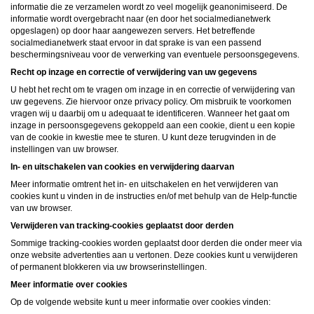
informatie die ze verzamelen wordt zo veel mogelijk geanonimiseerd. De
informatie wordt overgebracht naar (en door het socialmedianetwerk
opgeslagen) op door haar aangewezen servers. Het betreffende
socialmedianetwerk staat ervoor in dat sprake is van een passend
beschermingsniveau voor de verwerking van eventuele persoonsgegevens.
Recht op inzage en correctie of verwijdering van uw gegevens
U hebt het recht om te vragen om inzage in en correctie of verwijdering van
uw gegevens. Zie hiervoor onze privacy policy. Om misbruik te voorkomen
vragen wij u daarbij om u adequaat te identificeren. Wanneer het gaat om
inzage in persoonsgegevens gekoppeld aan een cookie, dient u een kopie
van de cookie in kwestie mee te sturen. U kunt deze terugvinden in de
instellingen van uw browser.
In- en uitschakelen van cookies en verwijdering daarvan
Meer informatie omtrent het in- en uitschakelen en het verwijderen van
cookies kunt u vinden in de instructies en/of met behulp van de Help-functie
van uw browser.
Verwijderen van tracking-cookies geplaatst door derden
Sommige tracking-cookies worden geplaatst door derden die onder meer via
onze website advertenties aan u vertonen. Deze cookies kunt u verwijderen
of permanent blokkeren via uw browserinstellingen.
Meer informatie over cookies
Op de volgende website kunt u meer informatie over cookies vinden: