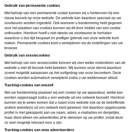
ongeschikte online content in aanraking komen. Daarvoor enkele tips:
Gebruik van permanente cookies
Installeer programma’s voor ouderlijk toezicht op jouw apparaat
. Voorbeelden van
programma’s voor ouderlijk toezicht zijn
Netnanny
,
Connectsafely
,
Kaspersky
en
Met behulp van een permanente cookie kunnen wij u herkennen bij een
Norton
. Deze programma’s werken zodanig dat toegang tot specifieke websites en
nieuw bezoek op onze website. De website kan daardoor speciaal op uw
online inhoud worden geblokkeerd. Vaak blokkeren deze programma’s standaard al
een groot aantal websites waarvan algemeen verondersteld wordt dat deze
voorkeuren worden ingesteld. Ook wanneer u toestemming hebt gegeven
ongeschikt zijn voor minderjarigen. Door middel van updates kunnen daar steeds
voor het plaatsen van cookies kunnen wij dit door middel van een cookie
nieuwe websites aan worden toegevoegd.
onthouden. Hierdoor hoeft u niet steeds uw voorkeuren te herhalen
Neem contact op met jouw internetprovider
. Er zijn internetproviders die het mogelijk
waardoor u dus tijd bespaart en prettiger gebruik van onze website kunt
maken dat bepaalde informatie van internet wordt gefilterd. Je kunt jouw
maken. Permanente cookies kunt u verwijderen via de instellingen van uw
internetprovider raadplegen om na te vragen of deze service ook voor jou mogelijk
is.
browser.
Controleer jouw webbrowser
. Informeer je over de werking van jouw webbrowser
Gebruik van sessiecookies
zodat je kunt zien welke websites door jouw minderjarige kinderen zijn bezocht.
Door in geval van ongewenste sitebezoeken jouw minderjarige kinderen daarop
Met behulp van een sessiecookie kunnen wij zien welke onderdelen van de
aan te spreken, kun je jouw kinderen leren dat de websites niet voor hun geschikt
website u met dit bezoek hebt bekeken. Wij kunnen onze dienst daardoor
zijn. Bovendien kun je naar aanleiding daarvan beoordelen in hoeverre jouw kind
geïnteresseerd is in bepaalde websites, zodat je bovenstaande tips kunt hanteren.
zoveel mogelijk aanpassen op het surfgedrag van onze bezoekers. Deze
Praat met jouw kinderen
. Leer jouw minderjarige kinderen dat ze nooit
cookies worden automatisch verwijderd zodra u uw webbrowser afsluit.
persoonsgegevens of persoonlijke informatie via internet moeten verstrekken aan
vreemden, bijvoorbeeld via een chatwebsite. Leer ze ook dat niet iedereen op
Tracking-cookies van onszelf
internet hoeft te zijn wie ze zeggen te zijn en dat men wel eens verkeerde
Met uw toestemming plaatsen wij een cookie op uw apparatuur, welke kan
bedoelingen kan hebben als iemand via het internet contact opneemt met jouw
kind. Vertel jouw kinderen bovendien dat ze niet met vreemde andere minderjarigen
worden opgevraagd zodra u een website uit ons netwerk bezoekt. Hierdoor
die zij online hebben ontmoet, moeten afspreken zonder daarover eerst met jou te
kunnen wij te weten komen dat u naast onze website ook op de betreffende
overleggen. Ook is het raadzaam jouw kind te vertellen dat hij jou meteen moet
andere website(s) uit ons netwerk bent geweest. Het daardoor opgebouwde
laten weten wanneer iemand op internet contact met hem opneemt of wanneer
profiel is niet gekoppeld aan uw naam, adres, e-mailadres en dergelijke,
jouw kind seksueel getinte content of andere content waarvan hij schrikt, op
internet tegenkomt.
maar dient alleen om advertenties af te stemmen op uw profiel, zodat deze
Via deze website verleent
, de exploitant van deze website,
zo veel mogelijk relevant voor u zijn.
chatdiensten voor entertainmentdoeleinden. Om van deze diensten gebruik te kunnen
maken, heb je credits nodig. Je ontvangt er bij jouw aanmelding een paar gratis, maar
Tracking-cookies van onze adverteerders