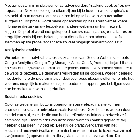
daarna dien je voor credits te betalen. De kosten daarvoor tref je aan bij jouw
Met uw toestemming plaatsen onze adverteerders "tracking-cookies" op uw
bestelling van credits en op de pagina
Kosten
.
behoudt zich het recht voor om zelf profielen op deze website aan te
apparatuur. Deze cookies gebruiken zij om bij te houden welke pagina’s u
maken en namens deze profielen berichten aan jou als gebruiker te verzenden. Door
bezoekt uit hun netwerk, om zo een profiel op te bouwen van uw online
gebruik van deze website begrijp en accepteer je dat de profielen op deze website
surfgedrag. Dit profiel wordt mede opgebouwd op basis van vergelijkbare
gefingeerd zijn. Deze gefingeerde profielen zijn alleen aangemaakt om berichten en
informatie die zij van uw bezoek aan andere websites uit hun netwerk
flirts mee uit te wisselen; fysieke afspraken met de persoon achter een gefingeerd
krijgen. Dit profiel wordt niet gekoppeld aan uw naam, adres, e-mailadres en
profiel zijn dan ook niet mogelijk.
Deze site wordt beschermd door reCAPTCHA, het
Privacybeleid
en de
Algemene
dergelijke zoals bij ons bekend, maar dient alleen om advertenties af te
Voorwaarden
van Google zijn van toepassing.
stemmen op uw profiel zodat deze zo veel mogelijk relevant voor u zijn.
hanteert een beschermplan met als doel het herkennen en in
bescherming nemen van consumenten die de aard van de diensten op deze website
Analytische cookies
mogelijk niet begrijpen. Het beschermplan houdt onder meer in dat jijzelf, maar ook
Wij gebruiken analytische cookies, zoals die van Google Webmaster Tools,
derden een toegangsverbod voor jou kunnen aanvragen. Meer informatie hierover tref
je aan op de pagina
Toegangsverbod
.
Google Analytics, Google Tag Manager, Alexa Certify, Yandex, Hotjar, Histats
Op het gebruik van deze website zijn de
algemene voorwaarden
,
cookieverklaring
en Statcounter, welke automatisch gegevens kunnen verzamelen wanneer u
en
privacybeleid
van
van toepassing. Door op
"Akkoord en
de website bezoekt. De gegevens verkregen uit de cookies, worden gedeeld
doorgaan"
te klikken ga je met de
cookieverklaring
en
privacybeleid
akkoord.
met derden die de programmatuur daarvoor beschikbaar stellen teneinde het
Indien je je op de website registreert, ga je tevens akkoord met de
algemene
voor ons mogelijk te maken om bij te houden en rapportages te krijgen over
voorwaarden
.
hoe bezoekers de website gebruiken.
Social media cookies
Op onze website zijn buttons opgenomen om webpagina’s te kunnen
promoten op sociale netwerken zoals Facebook. Deze buttons werken door
middel van stukjes code die van het betreffende socialmedianetwerk zelf
afkomstig zijn. Door middel van deze code worden cookies geplaatst. Wij
hebben daar geen invloed op. Leest u de privacyverklaring van het
socialmedianetwerk (welke regelmatig kan wijzigen) om te lezen wat zij met
uw (persoons)gegevens doen die zij via deze cookies verwerken. De